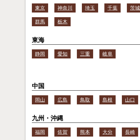
東京
神奈川
埼玉
千葉
茨城
群馬
栃木
東海
静岡
愛知
三重
岐阜
中国
岡山
広島
鳥取
島根
山口
九州・沖縄
福岡
佐賀
熊本
大分
長崎