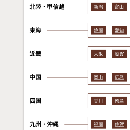
北陸・甲信越
新潟
富山
東海
静岡
愛知
近畿
大阪
滋賀
中国
岡山
広島
四国
香川
徳島
九州・沖縄
福岡
佐賀