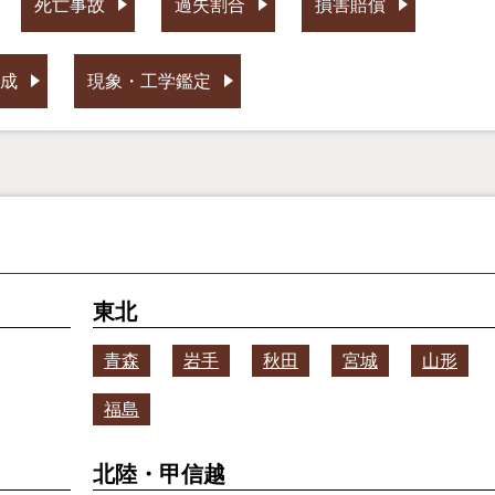
死亡事故
過失割合
損害賠償
成
現象・工学鑑定
東北
青森
岩手
秋田
宮城
山形
福島
北陸・甲信越