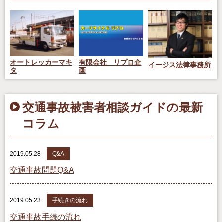
オートレッカーマキ
有限会社 リプロ企
イージス法律事務所
タ
画
交通事故被害者相談ガイドの最新
コラム
2019.05.28
Q&A
交通事故問題Q&A
2019.05.23
手続きの流れ
交通事故手続の流れ