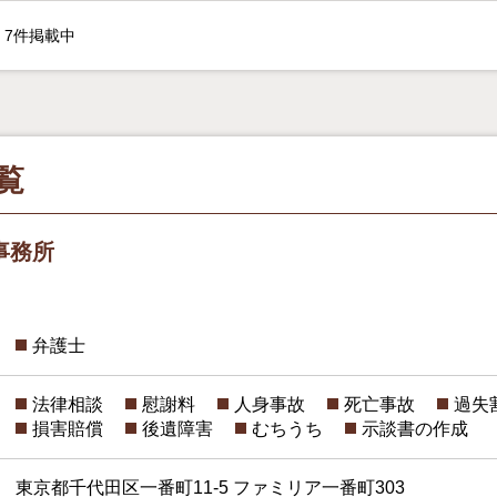
7件掲載中
覧
事務所
弁護士
法律相談
慰謝料
人身事故
死亡事故
過失
損害賠償
後遺障害
むちうち
示談書の作成
東京都千代田区一番町11-5 ファミリア一番町303