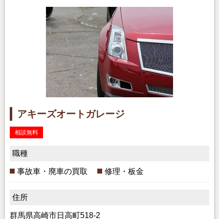
アキーズオートガレージ
相談無料
職種
事故車・廃車の買取
修理・板金
住所
群馬県高崎市日高町518-2