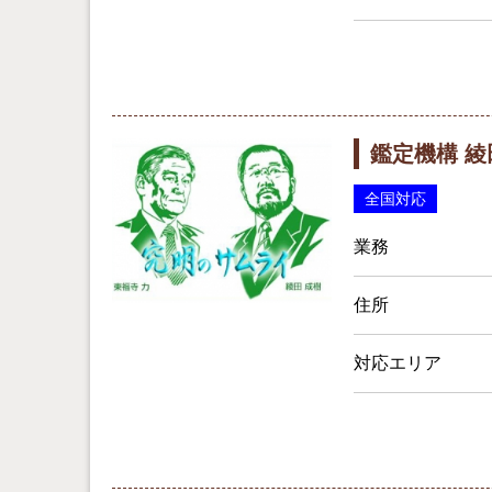
鑑定機構 
全国対応
業務
住所
対応エリア