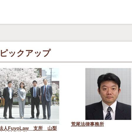
ピックアップ
荒尾法律事務所
法人FuyoLaw 支所 山梨