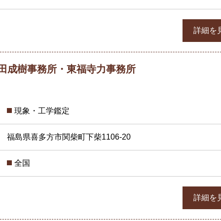
詳細を
綾田成樹事務所・東福寺力事務所
現象・工学鑑定
福島県喜多方市関柴町下柴1106-20
全国
詳細を